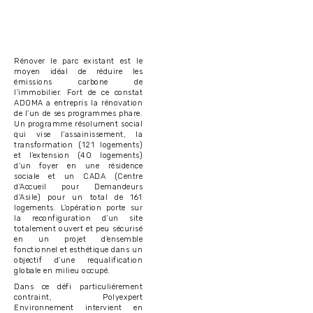
Rénover le parc existant est le
moyen idéal de réduire les
émissions carbone de
l’immobilier. Fort de ce constat
ADOMA a entrepris la rénovation
de l’un de ses programmes phare.
Un programme résolument social
qui vise l’assainissement, la
transformation (121 logements)
et l’extension (40 logements)
d’un foyer en une résidence
sociale et un CADA (Centre
d’Accueil pour Demandeurs
d’Asile) pour un total de 161
logements. L’opération porte sur
la reconfiguration d’un site
totalement ouvert et peu sécurisé
en un projet d’ensemble
fonctionnel et esthétique dans un
objectif d’une requalification
globale en milieu occupé.
Dans ce défi particulièrement
contraint, Polyexpert
Environnement intervient en