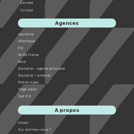
Carrière
Contact
Agences
Aquitaine
Atlantique
Est
Ile De France
Nord
Occitanie – agence principale
Occitanie – antenne
Rhône-Alpes
Siège social
Sud-Est
A propos
Alkera
Qui sommes-nous ?