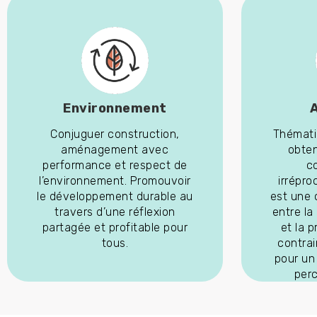
Environnement
Conjuguer construction,
Thémati
aménagement avec
obten
performance et respect de
c
l’environnement. Promouvoir
irrépro
le développement durable au
est une 
travers d’une réflexion
entre la
partagée et profitable pour
et la 
tous.
contra
pour un
per