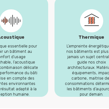
Acoustique
Thermique
que essentielle pour
L’empreinte énergétiqu
ir un bâtiment au
nos bâtiments est plus
onfort d’usage
jamais un sujet central
chable, l’acoustique
guide nos choix
combinaison délicate
architecturaux. Matéri
 performance du bâti
équipements, impac
prise en compte des
carbone, maitrise d
intes environnantes
consommations déterm
 résultat adapté à la
les bâtiments d’aujourd
ception humaine.
pour demain.