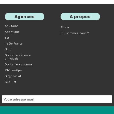
Agences
A propos
Aquitaine
Alkera
Atlantique
Qui sommes-nous ?
Est
Ile De France
Nord
Occitanie – agence
principale
Occitanie – antenne
Rhône-Alpes
Siège social
Sud-Est