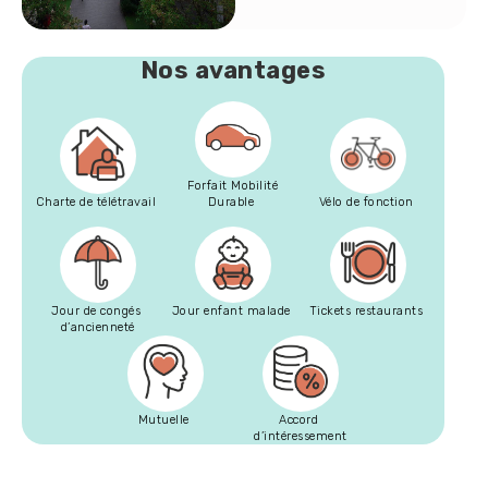
Nos avantages
Forfait Mobilité
Charte de télétravail
Durable
Vélo de fonction
Jour de congés
Jour enfant malade
Tickets restaurants
d’ancienneté
Mutuelle
Accord
d’intéressement