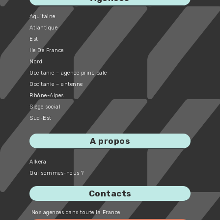
Aquitaine
Atlantique
Est
Ile De France
Nord
Occitanie – agence principale
Occitanie – antenne
Rhône-Alpes
Siège social
Sud-Est
A propos
Alkera
Qui sommes-nous ?
Contacts
Nos agences dans toute la France