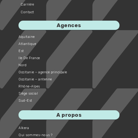
Carrière
Contact
Agences
Aquitaine
Atlantique
Est
Ile De France
Nord
Occitanie – agence principale
Occitanie – antenne
Rhône-Alpes
Siège social
Sud-Est
A propos
Alkera
Qui sommes-nous ?