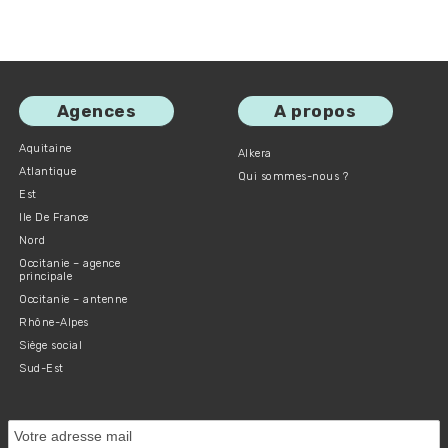
Agences
A propos
Aquitaine
Alkera
Atlantique
Qui sommes-nous ?
Est
Ile De France
Nord
Occitanie – agence
principale
Occitanie – antenne
Rhône-Alpes
Siège social
Sud-Est